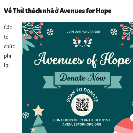
Về Thử thách nhà ở Avenues for Hope
Các
tổ
chức
phi
lợi