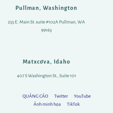
Pullman, Washington
255 E. Main St. suite #102A Pullman, WA
99163
Matxcơva, Idaho
407 S Washington St., Suite 101
QUẢNG CÁO
Twitter
YouTube
Ảnh minh họa
TikTok