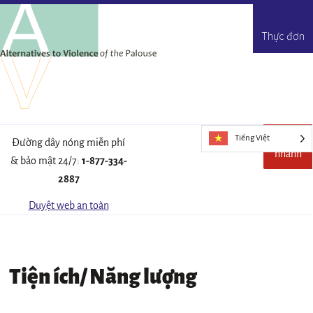
Thực đơn
Tiếng Việt
Thoát
Rời
Đường dây nóng miễn phí
nhanh
khỏi
& bảo mật 24/7:
1-877-334-
trang
2887
web
này
Duyệt web an toàn
một
cách
nhan
chóng
Tiện ích/ Năng lượng