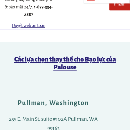
nhanh
khỏi
& bảo mật 24/7:
1-877-334-
trang
2887
web
này
Duyệt web an toàn
một
cách
nhan
chóng
Các lựa chọn thay thế cho Bạo lực của
Palouse
Pullman, Washington
255 E. Main St. suite #102A Pullman, WA
99163