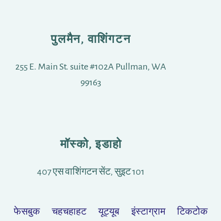
पुलमैन, वाशिंगटन
255 E. Main St. suite #102A Pullman, WA
99163
मॉस्को, इडाहो
407 एस वाशिंगटन सेंट, सुइट 101
फेसबुक
चहचहाहट
यूट्यूब
इंस्टाग्राम
टिकटोक