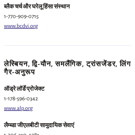
ब्लैक चर्च और घरेलू हिंसा संस्थान
1-770-909-0715
www.bcdvi.org
लेस्बियन, द्वि-यौन, समलैंगिक, ट्रांसजेंडर, लिंग
गैर-अनुरूप
ऑड्रे लॉर्डे प्रोजेक्ट
1-178-596-0342
www.alp.org
लैम्ब्डा जीएलबीटी सामुदायिक सेवाएं
1-206-350-4283