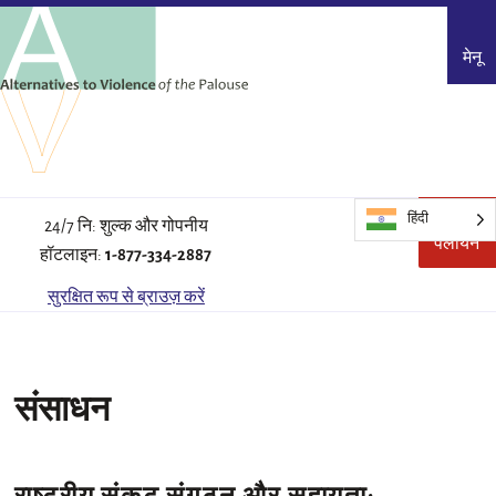
मेनू
हिंदी
त्वरित
इस
24/7 नि: शुल्क और गोपनीय
पलायन
साइट
हॉटलाइन:
1-877-334-2887
को
जल्दी
सुरक्षित रूप से ब्राउज़ करें
छोड़
दें।
संसाधन