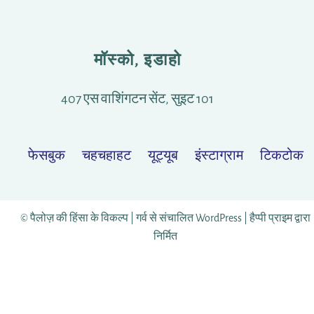
मॉस्को, इडाहो
407 एस वाशिंगटन सेंट, सुइट 101
फेसबुक
चहचहाहट
यूट्यूब
इंस्टाग्राम
टिकटोक
© पैलोज़ की हिंसा के विकल्प |
गर्व से संचालित WordPress
|
हैप्पी प्राइम
द्वारा
निर्मित