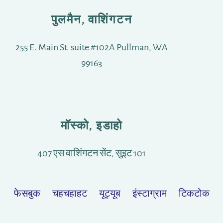
पुलमैन, वाशिंगटन
255 E. Main St. suite #102A Pullman, WA
99163
मॉस्को, इडाहो
407 एस वाशिंगटन सेंट, सुइट 101
फेसबुक
चहचहाहट
यूट्यूब
इंस्टाग्राम
टिकटोक