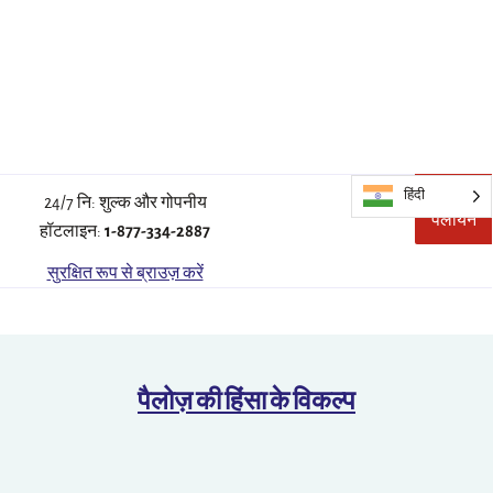
हिंदी
त्वरित
इस
24/7 नि: शुल्क और गोपनीय
पलायन
साइट
हॉटलाइन:
1-877-334-2887
को
जल्दी
सुरक्षित रूप से ब्राउज़ करें
छोड़
दें।
पैलोज़ की हिंसा के विकल्प