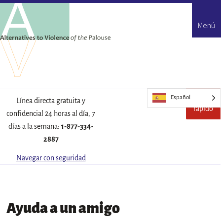
Menú
Español
Escape
Sal
Línea directa gratuita y
rápido
de
confidencial 24 horas al día, 7
este
días a la semana:
1-877-334-
sitio
rápid
2887
Navegar con seguridad
Ayuda a un amigo