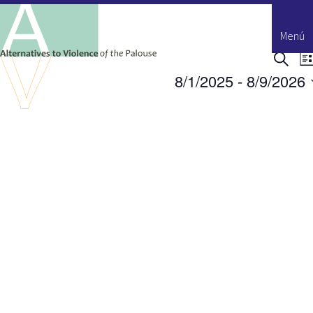
Menú
Event
Buscar
Lis
en
Búsqu
8/1/2025
 - 
8/9/2026
y
Seleccione
vistas
la
Naveg
fecha.