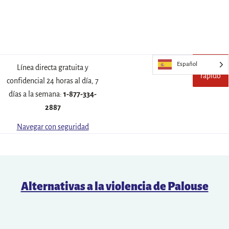
Español
Escape
Sal
Línea directa gratuita y
rápido
de
confidencial 24 horas al día, 7
este
días a la semana:
1-877-334-
sitio
rápid
2887
Navegar con seguridad
Alternativas a la violencia de Palouse