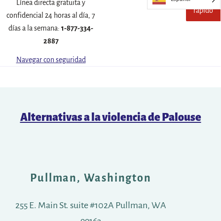
Escape
Sal
Línea directa gratuita y
rápido
de
confidencial 24 horas al día, 7
este
días a la semana:
1-877-334-
sitio
rápid
2887
Navegar con seguridad
Alternativas a la violencia de Palouse
Pullman, Washington
255 E. Main St. suite #102A Pullman, WA