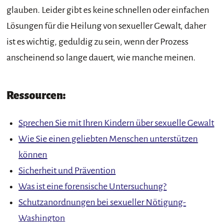
glauben. Leider gibt es keine schnellen oder einfachen
Lösungen für die Heilung von sexueller Gewalt, daher
ist es wichtig, geduldig zu sein, wenn der Prozess
anscheinend so lange dauert, wie manche meinen.
Ressourcen:
Sprechen Sie mit Ihren Kindern über sexuelle Gewalt
Wie Sie einen geliebten Menschen unterstützen
können
Sicherheit und Prävention
Was ist eine forensische Untersuchung?
Schutzanordnungen bei sexueller Nötigung-
Washington