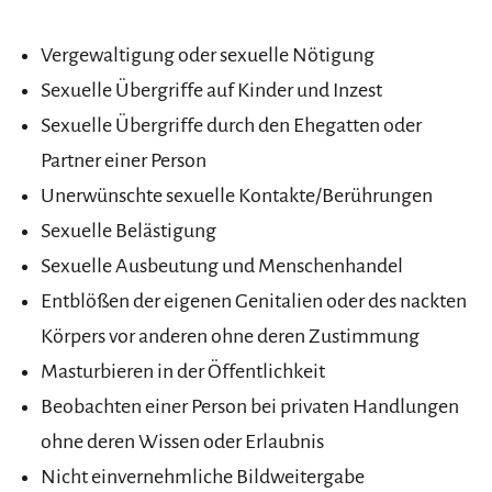
Vergewaltigung oder sexuelle Nötigung
Sexuelle Übergriffe auf Kinder und Inzest
Sexuelle Übergriffe durch den Ehegatten oder
Partner einer Person
Unerwünschte sexuelle Kontakte/Berührungen
Sexuelle Belästigung
Sexuelle Ausbeutung und Menschenhandel
Entblößen der eigenen Genitalien oder des nackten
Körpers vor anderen ohne deren Zustimmung
Masturbieren in der Öffentlichkeit
Beobachten einer Person bei privaten Handlungen
ohne deren Wissen oder Erlaubnis
Nicht einvernehmliche Bildweitergabe