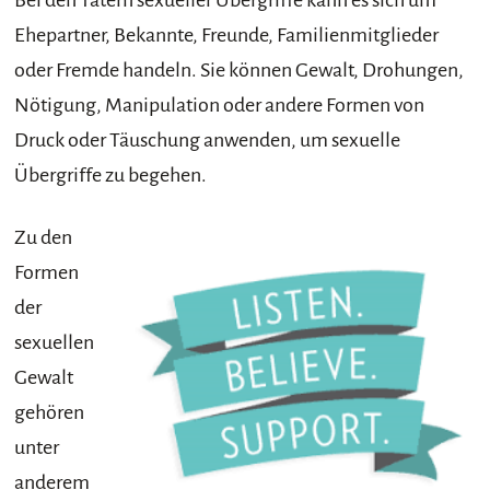
Ehepartner, Bekannte, Freunde, Familienmitglieder
oder Fremde handeln. Sie können Gewalt, Drohungen,
Nötigung, Manipulation oder andere Formen von
Druck oder Täuschung anwenden, um sexuelle
Übergriffe zu begehen.
Zu den
Formen
der
sexuellen
Gewalt
gehören
unter
anderem