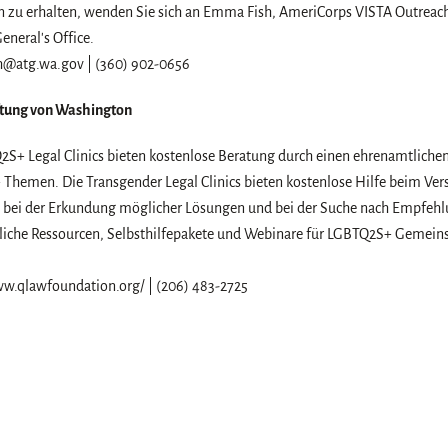
n zu erhalten, wenden Sie sich an Emma Fish, AmeriCorps VISTA Outreac
eneral's Office.
@atg.wa.gov | (360) 902-0656
ftung von Washington
2S+ Legal Clinics bieten kostenlose Beratung durch einen ehrenamtliche
hemen. Die Transgender Legal Clinics bieten kostenlose Hilfe beim Vers
 bei der Erkundung möglicher Lösungen und bei der Suche nach Empfehl
tliche Ressourcen, Selbsthilfepakete und Webinare für LGBTQ2S+ Gemein
ww.qlawfoundation.org/ | (206) 483-2725