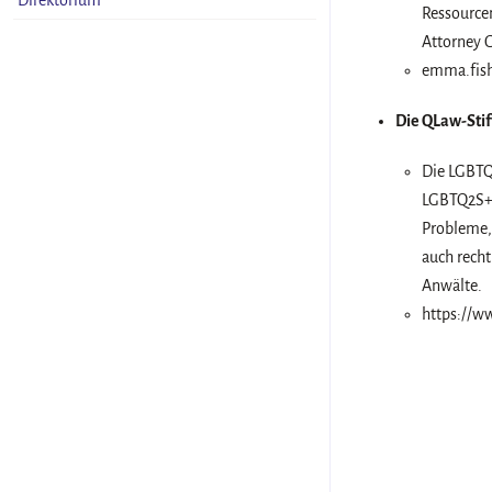
Direktorium
Ressource
Attorney G
emma.fish
Die QLaw-Sti
Die LGBTQ
LGBTQ2S+ T
Probleme,
auch rech
Anwälte.
https://w