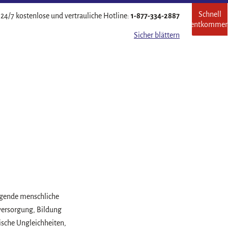
Schnell
Verla
24/7 kostenlose und vertrauliche Hotline:
1-877-334-2887
entkomme
Sie
diese
Sicher blättern
Ort
schnel
legende menschliche
versorgung, Bildung
sische Ungleichheiten,