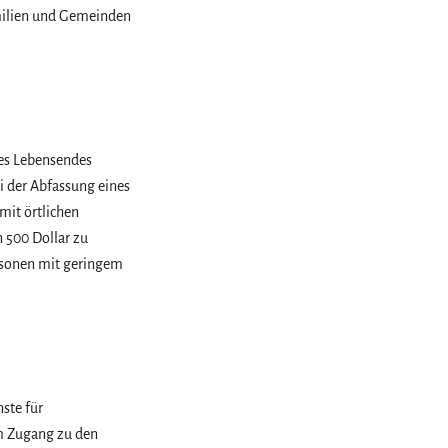
milien und Gemeinden
des Lebensendes
ei der Abfassung eines
mit örtlichen
 500 Dollar zu
ersonen mit geringem
ste für
Um Zugang zu den