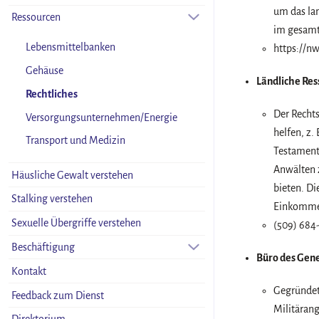
um das la
Ressourcen
im gesamt
Lebensmittelbanken
https://nw
Gehäuse
Ländliche Res
Rechtliches
Der Rechts
Versorgungsunternehmen/Energie
helfen, z.
Transport und Medizin
Testaments
Anwälten 
Häusliche Gewalt verstehen
bieten. D
Stalking verstehen
Einkommen
Sexuelle Übergriffe verstehen
(509) 684
Beschäftigung
Büro des Gene
Kontakt
Gegründet
Feedback zum Dienst
Militäran